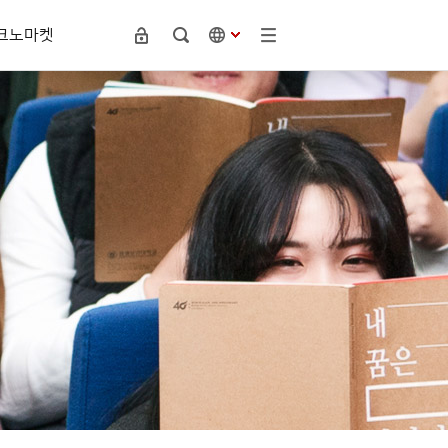
크노마켓
글로벌 인재양성 프로그램
뷰티디자인학부
대학알림
학사안내
미용피부화장품과
공지사항
성적평가 및 정정
주얼리디자인과
학칙 및 규정 개정 공고
휴복학
반려동물산업과(신설학과)
장학공지사항
수강신청 / 졸업요건
입찰 및 구매정보
전과 / 재입학
적립금 현황
조기복학 / 자원유급
군사학부
의무부사관과
전투부사관과
캠퍼스안내