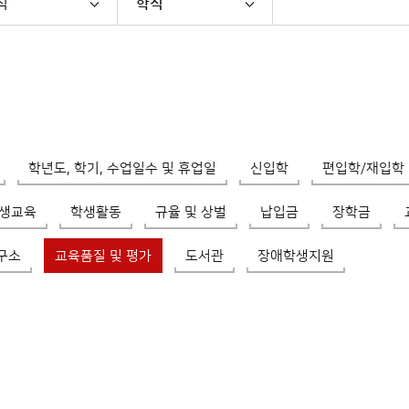
칙
학칙
학년도, 학기, 수업일수 및 휴업일
신입학
편입학/재입학 
생교육
학생활동
규율 및 상벌
납입금
장학금
구소
교육품질 및 평가
도서관
장애학생지원