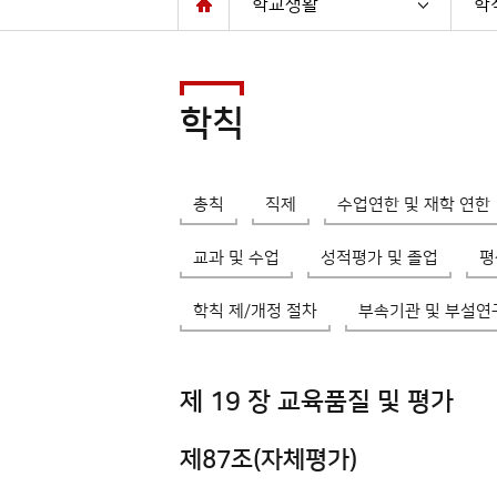
학교생활
학
학칙
총칙
직제
수업연한 및 재학 연한
교과 및 수업
성적평가 및 졸업
평
학칙 제/개정 절차
부속기관 및 부설연
제 19 장 교육품질 및 평가
제87조(자체평가)