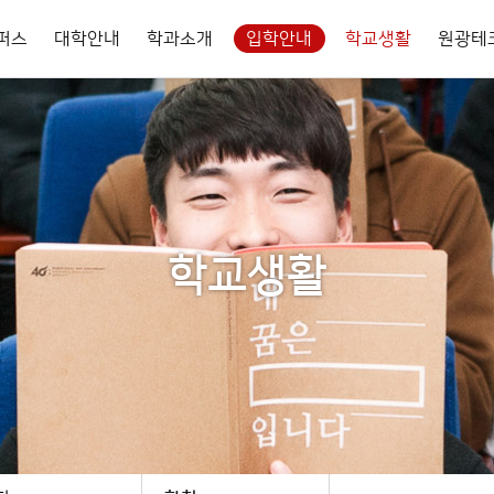
캠퍼스
대학안내
학과소개
입학안내
학교생활
원광테
장학 프로그램·국고수주 현황
​취 · 창업 지원 프로그램
징
학교 입학 안내
이용안내
복지교육학부
대학기구
도서관 이용안내
식품클러스터학부
홍보센터
학생복지시설
UI
사회복지과
전문학사지원처
식품영양과
대학뉴스
유아교육과
WU인권센터
외식조리과
사진갤러리
내
장학제도 안내
학칙
장애학생지원센터
금 납부
장학관련규정
학칙
간호학부
글로벌호텔관광학부
발전기금
제도 및 방법
교내장학금
학사내규
학교생활
 등록
간호학과
교외장학금
호텔관광항공과
환기준
국가장학 및 대출안내
장실
입증명서 출력
장
학사일정표
내