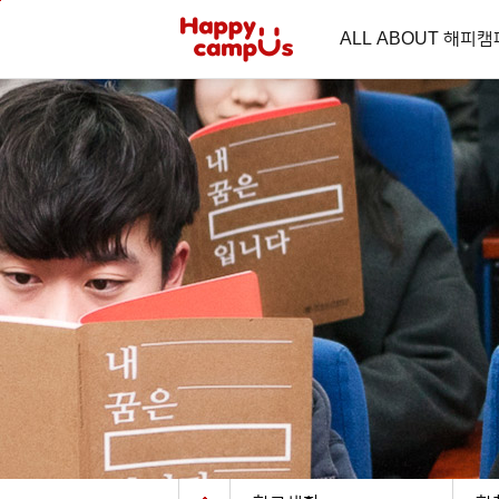
본문 바로가기
주메뉴 바로가기
ALL ABOUT 해피
L-T-M 교육시스템
교육이념
보건의료학부
전공심화과정 모집 안내
행복기숙사 이용안내
대학의 상
통합원광대
스쿨버스 
건학이념 및 교훈
임상병리과
공지사항
대학상징 및 
대학윤리강령
물리치료과
원서접수
교가
병무행정 안내
등록금 안
방사선과
원서접수 확인 및 수험표 출력
재학생등록
치위생과
합격자 조회 및 고지서
비전
연혁
등록금 납부
WU학생상담센터
치기공과
등록금 납부 확인
대학비전
학점등록자
안경광학과
등록금 환불 신청
대학발전전략
등록금 반
사이버총
보건의료행정과
교육비 납
총장인사말
응급구조과(신설학과)
역대 총(학)
제증명 안