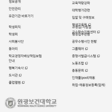
정보공개
교육역량강화
안전관리
대학평가관련
유관기관 바로가기
입찰 및 구매정보
평생교육원
학생회칙
규정집/지침집
교수학습지원센터
학생회
행정업무편람
사회봉사단
공무수행사인 현황
동아리
그룹웨어
학교경영자배상책임보험
증명서발급시스템
안내
노동조합
행복기숙사
총동문회
도서관
인재풀(pool)채용
졸업앨범
취업-채용정보등록(업체)