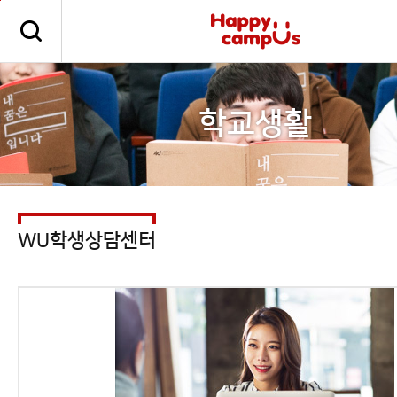
본문 바로가기
주메뉴 바로가기
학교생활
WU학생상담센터