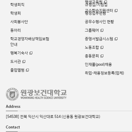
평생교육원
학생회칙
규정집/지침집
교수학습지원센터
학생회
행정업무편람
사회봉사단
공무수행사인 현황
동아리
그룹웨어
학교경영자배상책임보험
증명서발급시스템
안내
노동조합
행복기숙사
총동문회
도서관
인재풀(pool)채용
졸업앨범
취업-채용정보등록(업체)
[54538] 전북 익산시 익산대로 514 (신용동 원광보건대학교)