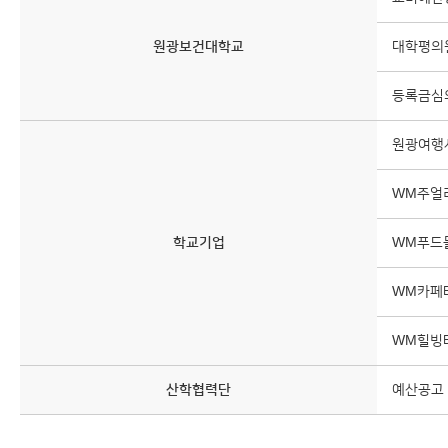
원광보건대학교
대학평의
등록금심
원광여행
WM주얼
학교기업
WM푸드
WM카페
WM힐빙
산학협력단
예산공고