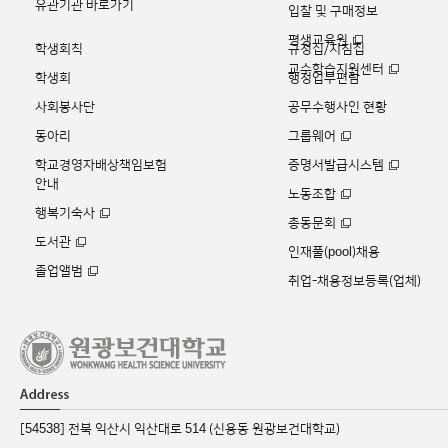
유관기관 바로가기
입찰 및 구매정보
평생교육원
학생회칙
규정집/지침집
교수학습지원센터
학생회
행정업무편람
사회봉사단
공무수행사인 현황
동아리
그룹웨어
학교경영자배상책임보험
증명서발급시스템
안내
노동조합
행복기숙사
총동문회
도서관
인재풀(pool)채용
졸업앨범
취업-채용정보등록(업체)
[54538] 전북 익산시 익산대로 514 (신용동 원광보건대학교)