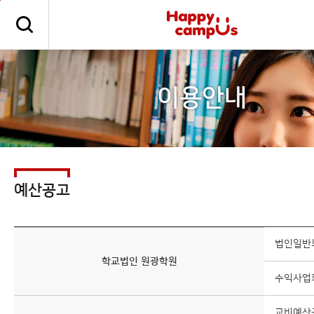
본문 바로가기
주메뉴 바로가기
이용안내
예산공고
법인일반
학교법인 원광학원
수익사업
교비예산