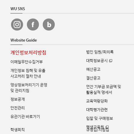
법인 임원/회의록
개인정보처리방침
대학정보공시
이메일무단수집거부
예산공고
개인정보 침해 및 유출
사고처리 절차 안내
결산공고
영상정보처리기기 운영
연간 기부금 모금액 및
및 관리지침
활용실적 명세서
정보공개
교육역량강화
안전관리
대학평가관련
유관기관 바로가기
입찰 및 구매정보
평생교육원
학생회칙
규정집/지침집