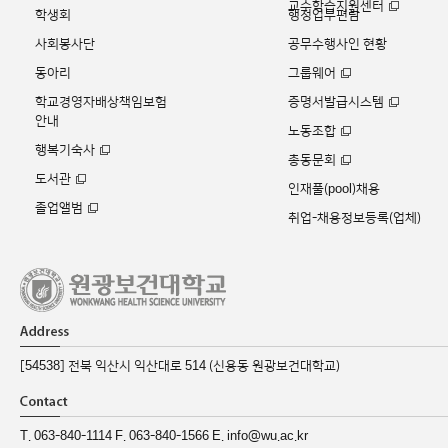
교수학습지원센터
학생회
행정업무편람
사회봉사단
공무수행사인 현황
동아리
그룹웨어
학교경영자배상책임보험
증명서발급시스템
안내
노동조합
행복기숙사
총동문회
도서관
인재풀(pool)채용
졸업앨범
취업-채용정보등록(업체)
[54538] 전북 익산시 익산대로 514 (신용동 원광보건대학교)
T. 063-840-1114 F. 063-840-1566 E. info@wu.ac.kr