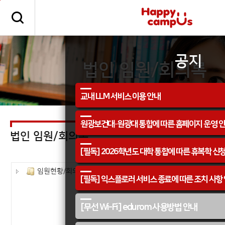
본문 바로가기
주메뉴 바로가기
공지
법인 임원/회의록
교내 LLM 서비스 이용 안내
원광보건대·원광대 통합에 따른 홈페이지 운영 
법인 임원/회의록
[필독] 2026학년도 대학 통합에 따른 휴복학 신
임원현황/회의록
[필독] 익스플로러 서비스 종료에 따른 조치 사항
[무선 Wi-Fi] edurom 사용방법 안내