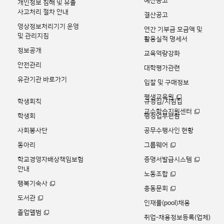
예산공고
개인정보 침해 및 유출
사고처리 절차 안내
결산공고
영상정보처리기기 운영
연간 기부금 모금액 및
및 관리지침
활용실적 명세서
정보공개
교육역량강화
안전관리
대학평가관련
유관기관 바로가기
입찰 및 구매정보
평생교육원
학생회칙
규정집/지침집
교수학습지원센터
학생회
행정업무편람
사회봉사단
공무수행사인 현황
동아리
그룹웨어
학교경영자배상책임보험
증명서발급시스템
안내
노동조합
행복기숙사
총동문회
도서관
인재풀(pool)채용
졸업앨범
취업-채용정보등록(업체)