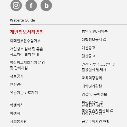
법인 임원/회의록
개인정보처리방침
대학정보공시
이메일무단수집거부
예산공고
개인정보 침해 및 유출
사고처리 절차 안내
결산공고
영상정보처리기기 운영
연간 기부금 모금액 및
및 관리지침
활용실적 명세서
정보공개
교육역량강화
안전관리
대학평가관련
유관기관 바로가기
입찰 및 구매정보
평생교육원
학생회칙
규정집/지침집
교수학습지원센터
학생회
행정업무편람
사회봉사단
공무수행사인 현황