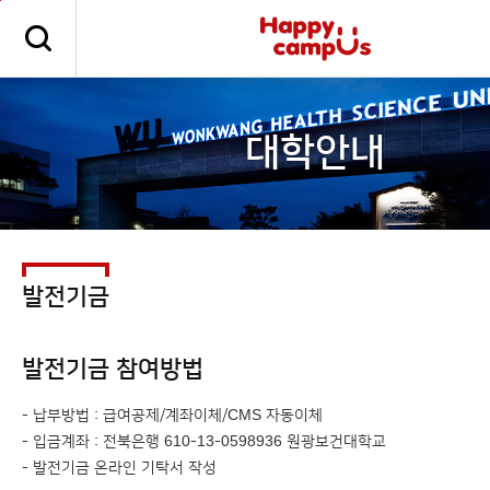
본문 바로가기
주메뉴 바로가기
대학안내
발전기금
발전기금 참여방법
- 납부방법 : 급여공제/계좌이체/CMS 자동이체
- 입금계좌 : 전북은행 610-13-0598936 원광보건대학교
- 발전기금 온라인 기탁서 작성