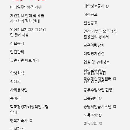
대학정보공시
이메일무단수집거부
예산공고
개인정보 침해 및 유출
사고처리 절차 안내
결산공고
영상정보처리기기 운영
연간 기부금 모금액 및
및 관리지침
활용실적 명세서
정보공개
교육역량강화
안전관리
대학평가관련
유관기관 바로가기
입찰 및 구매정보
평생교육원
학생회칙
규정집/지침집
교수학습지원센터
학생회
행정업무편람
사회봉사단
공무수행사인 현황
동아리
그룹웨어
학교경영자배상책임보험
증명서발급시스템
안내
노동조합
행복기숙사
총동문회
도서관