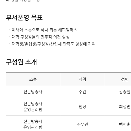
부서운영 목표
이해와 소통으로 하나 되는 해피캠퍼스
대학 구성원들의 민주적 의견 형성
재학생/졸업생/구성원/산업체 만족도 향상에 기여
구성원 소개
소속
직위
성명
신문방송사
주간
김승원
신문방송사
팀장
최성민
운영관리팀
신문방송사
주무관
백영훈
운영관리팀