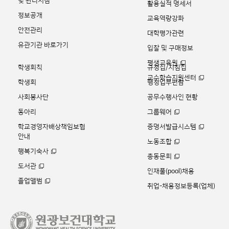
및 관리지침
활용실적 명세서
정보공개
교육역량강화
안전관리
대학평가관련
유관기관 바로가기
입찰 및 구매정보
평생교육원
학생회칙
규정집/지침집
교수학습지원센터
학생회
행정업무편람
사회봉사단
공무수행사인 현황
동아리
그룹웨어
학교경영자배상책임보험
증명서발급시스템
안내
노동조합
행복기숙사
총동문회
도서관
인재풀(pool)채용
졸업앨범
취업-채용정보등록(업체)