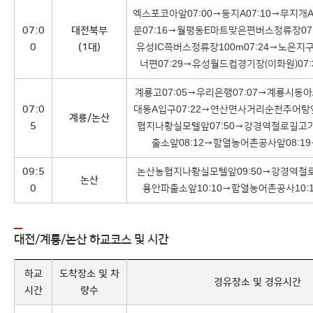
엑스포코아앞07:00→둥지A07:10→무지개A
07:0
대전북부
문07:16→월평동E마트맞은편버스정류장07
0
(1대)
유성IC쪽버스정류장100m07:24→노은
너편07:29→유성월드컵경기장(이화원)07:3
계룡고07:05→우리은행07:07→계룡시동아
07:0
대동A입구07:22→연산면사거리순천추어탕앞
계룡/논산
5
협지나황실모텔앞07:50→강경역철로길고가
출소앞08:12→함열농어촌공사앞08:19
09:5
논산농협지나황실모텔앞09:50→강경역철로
논산
0
용안파출소앞10:10→함열농어촌공사10:1
대전/계룡/논산 하교코스 및 시간
하교
도착장소 및 차
경유장소 및 경유시간
시간
량수