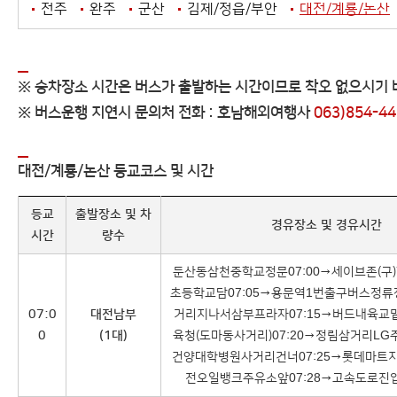
전주
완주
군산
김제/정읍/부안
대전/계룡/논산
※ 승차장소 시간은 버스가 출발하는 시간이므로 착오 없으시기 
※ 버스운행 지연시 문의처 전화 : 호남해외여행사
063)854-4
대전/계룡/논산 등교코스 및 시간
등교
출발장소 및 차
경유장소 및 경유시간
시간
량수
둔산동삼천중학교정문07:00→세이브존(구
초등학교담07:05→용문역1번출구버스정류장
07:0
대전남부
거리지나서삼부프라자07:15→버드내육교밑
0
(1대)
육청(도마동사거리)07:20→정림삼거리LG주
건양대학병원사거리건너07:25→롯데마트
전오일뱅크주유소앞07:28→고속도로진입