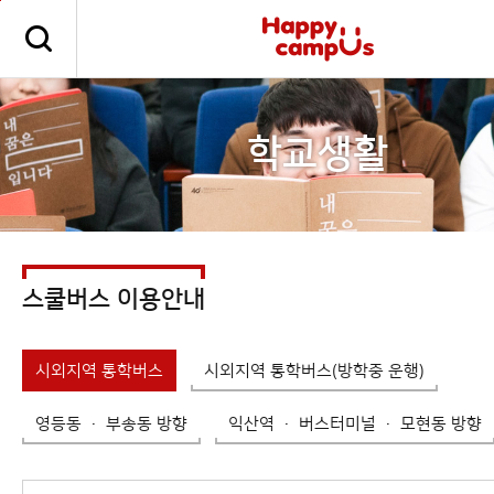
본문 바로가기
주메뉴 바로가기
학교생활
스쿨버스 이용안내
시외지역 통학버스
시외지역 통학버스(방학중 운행)
영등동 · 부송동 방향
익산역 · 버스터미널 · 모현동 방향