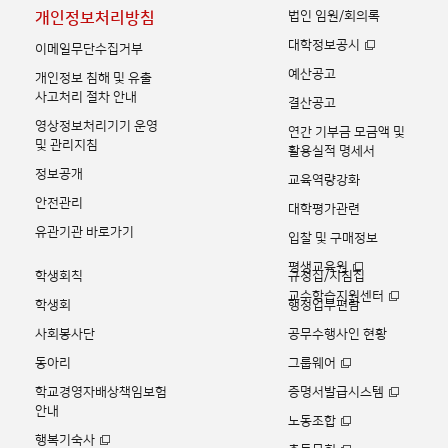
법인 임원/회의록
개인정보처리방침
대학정보공시
이메일무단수집거부
예산공고
개인정보 침해 및 유출
사고처리 절차 안내
결산공고
영상정보처리기기 운영
연간 기부금 모금액 및
및 관리지침
활용실적 명세서
정보공개
교육역량강화
안전관리
대학평가관련
유관기관 바로가기
입찰 및 구매정보
평생교육원
학생회칙
규정집/지침집
교수학습지원센터
학생회
행정업무편람
사회봉사단
공무수행사인 현황
동아리
그룹웨어
학교경영자배상책임보험
증명서발급시스템
안내
노동조합
행복기숙사