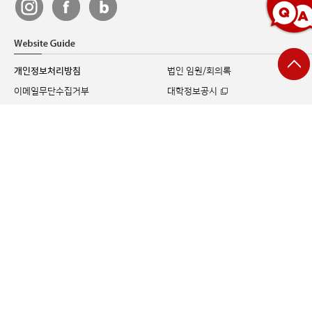
개인정보처리방침
법인 임원/회의록
이메일무단수집거부
대학정보공시
개인정보 침해 및 유출
예산공고
사고처리 절차 안내
결산공고
영상정보처리기기 운영
교육역량강화
및 관리지침
대학평가관련
정보공개
입찰 및 구매정보
안전관리
평생교육원
유관기관 바로가기
교수학습지원센터
학생회칙
규정집/지침집
학생회
행정업무편람
사회봉사단
공무수행사인 현황