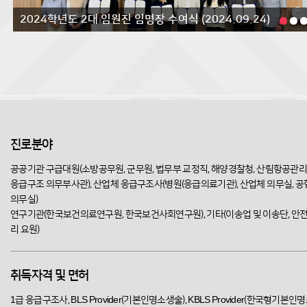
2024학년도 2대 임원진 임명장 수여식 (2024.09.24)
작성일
2024.10.07
진로분야
공공기관 구급대원(소방공무원, 군무원, 법무부 교정직, 해양경찰청, 산림항공관리
응급구조 의무부사관), 산업체 응급구조사(병원(응급의료기관), 산업체 의무실, 공
의무실)
연구기관(한국보건의료연구원, 한국보건사회연구원), 기타(이송업 및 이송단, 안
리 요원)
취득자격 및 면허
1급 응급구조사, BLS Provider(기본인명소생술), KBLS Provider(한국형기본인