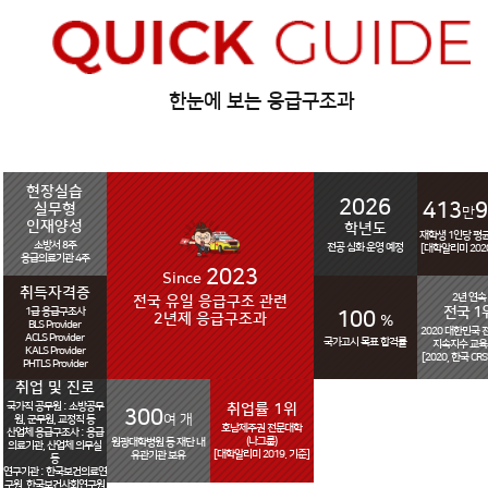
한눈에 보는 응급구조과
현장실습
2026
413
9
실무형
만
인재양성
학년도
재학생 1인당 평
소방서 8주
전공 심화 운영 예정
[대학알리미 2020
응급의료기관 4주
2023
Since
취득자격증
2년 연속
전국 유일 응급구조 관련
전국 1
1급 응급구조사
100
2년제 응급구조과
%
BLS Provider
2020 대한민국
ACLS Provider
국가고시 목표 합격률
지속지수 교
KALS Provider
[2020, 한국 CR
PHTLS Provider
취업 및 진로
국가직 공무원 : 소방공무
취업률 1위
300
여 개
원, 군무원, 교정직 등
호남제주권 전문대학
산업체 응급구조사 : 응급
(나그룹)
원광대학병원 등 재단 내
의료기관, 산업체 의무실
[대학알리미 2019. 기준]
유관기관 보유
등
연구기관 : 한국보건의료연
구원, 한국보건사회연구원