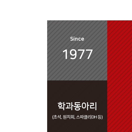
Since
1977
학과동아리
(초석, 원치회, 스파클리DH 등)