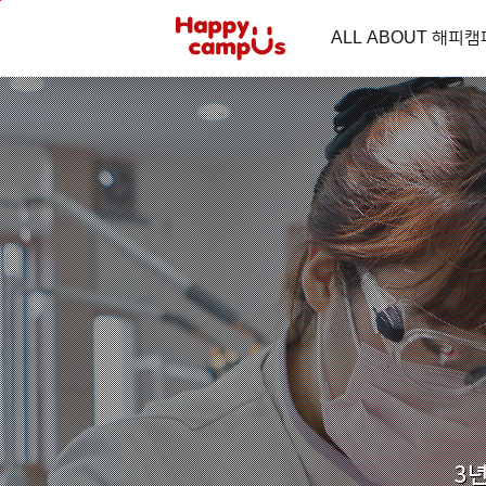
본문 바로가기
주메뉴 바로가기
ALL ABOUT 해피
WMCT 원광여행사
L-T-M 교육시스템
WM
교육이념
보건의료학부
전공심화과정 모집 안내
행복생활관 이용안내
대학의 상
통합원광대
스쿨버스 
건학이념 및 교훈
임상병리과
공지사항
대학상징 및 
대학윤리강령
물리치료과
원서접수
교가
병무행정 안내
등록금 안
방사선과
원서접수 확인 및 수험표 출력
재학생등록
치위생과
합격자 조회 및 고지서
비전
연혁
등록금 납부
WU학생삼담센터
치기공과
등록금 납부 확인
대학비전
학점등록자
안경광학과
등록금 환불 신청
대학발전전략
등록금 반
사이버총
보건의료행정과
학생이력관리센터
교육비 납
총장인사말
응급구조과(신설학과)
역대 총(학)
총장에게 
장애학생지원센터
제증명 안
3