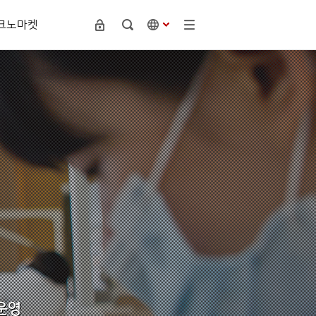
크노마켓
테라피
글로벌 인재양성 프로그램
WM 카페테리아
뷰티디자인학부
대학알림
학사안내
미용피부화장품과
공지사항
성적평가 및 정정
주얼리디자인과
학칙 및 규정 개정 공고
휴복학
반려동물산업과(신설학과)
장학공지사항
수강신청 / 졸업요건
입찰 및 구매정보
전과 / 재입학
인재풀(pool)채용
조기복학 / 지원유급
군사학부
의무부사관과
캠퍼스안내
전투부사관과
오시는 길
캠퍼스 맵
정기권 차량등록 신청 안내
운영