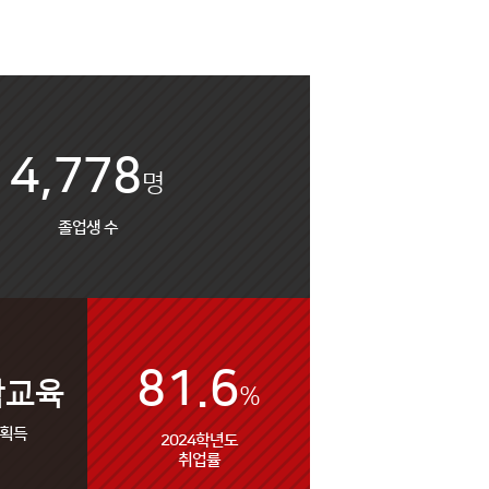
4,778
명
졸업생 수
81.6
학교육
%
 획득
2024학년도
취업률