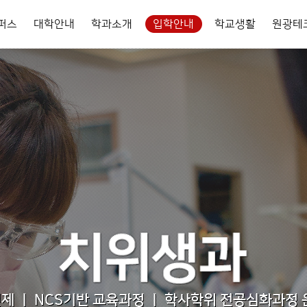
캠퍼스
대학안내
학과소개
입학안내
학교생활
원광테
 주얼리컴퍼티
장학 프로그램·국고수주 현황
WM 푸드몰
취·창업 지원 프로그램
WM 힐링
징
학교 입학 안내
이용안내
복지교육학부
대학기구
도서관 이용안내
식품클러스터학부
홍보센터
학생복지시설
UI
사회복지과
대학기구도
식품영양과
대학뉴스
유아교육과
대학교당
외식조리과
대학신문
내
장학제도 안내
학칙
비서실
사진갤러리
금 납부
장학관련 규정
학칙
대외협력실
WU갤러리
간호학부
글로벌호텔관광학부
제도 및 방법
교내장학금
학사내규
대학본부
대학 홍보자료
 등록
간호학과
교외장학금
호텔관광항공과
부속기관
환기준
국가장학 및 대출안내
장실
산학협력단
입증명서 출력
학교기업사업단
장
특별사업기구
바란다
내
학사일정표
평생교육원
년제 ㅣ NCS기반 교육과정 ㅣ 학사학위 전공심화과정 