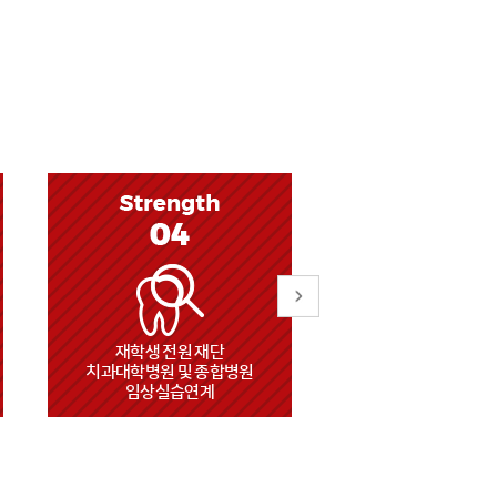
1:1 멘토 및 평생지도교수제를
4년제 학사학
통한 교수-학생 소통 강화
위한 전공심화