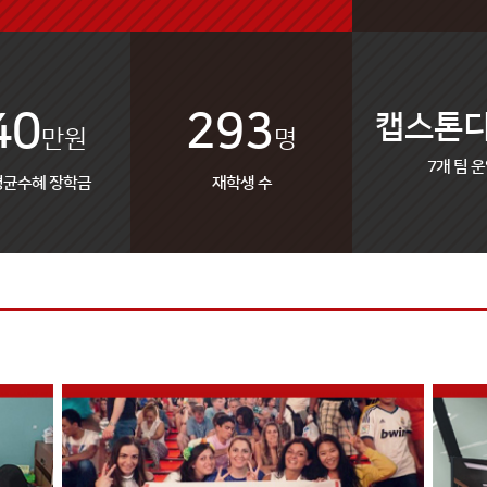
40
293
캡스톤
만원
명
7개 팀 
평균수혜 장학금
재학생 수