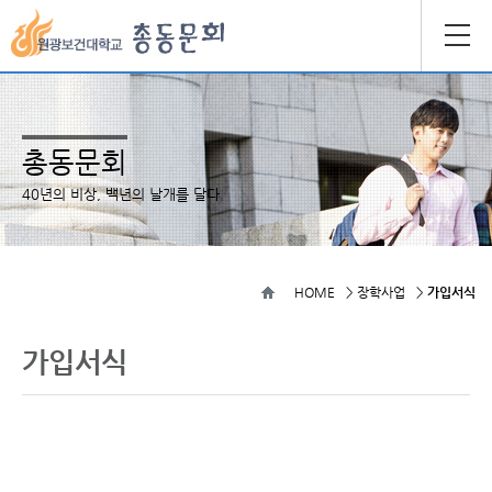
총동문회
40년의 비상, 백년의 날개를 달다
HOME
>
장학사업
>
가입서식
가입서식