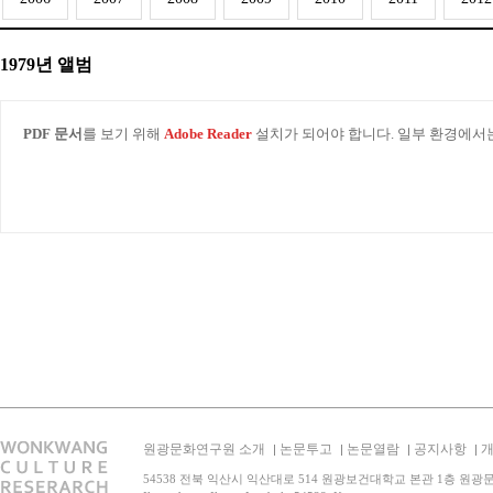
1979년 앨범
PDF 문서
를 보기 위해
Adobe Reader
설치가 되어야 합니다. 일부 환경에서
원광문화연구원 소개
논문투고
논문열람
공지사항
54538 전북 익산시 익산대로 514 원광보건대학교 본관 1층 원광