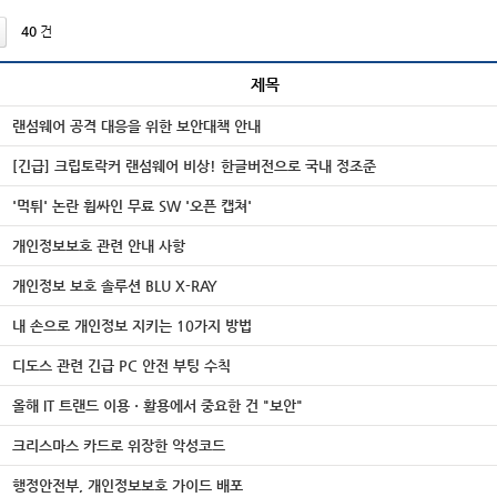
40
건
제목
랜섬웨어 공격 대응을 위한 보안대책 안내
[긴급] 크립토락커 랜섬웨어 비상! 한글버전으로 국내 정조준
'먹튀' 논란 휩싸인 무료 SW '오픈 캡쳐'
개인정보보호 관련 안내 사항
개인정보 보호 솔루션 BLU X-RAY
내 손으로 개인정보 지키는 10가지 방법
디도스 관련 긴급 PC 안전 부팅 수칙
올해 IT 트랜드 이용ㆍ활용에서 중요한 건 "보안"
크리스마스 카드로 위장한 악성코드
행정안전부, 개인정보보호 가이드 배포