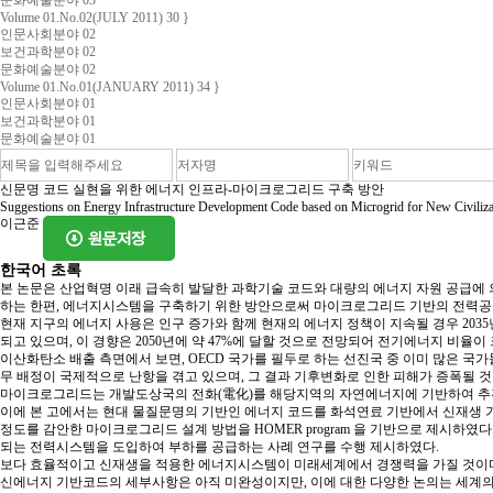
문화예술분야 03
Volume 01.No.02(JULY 2011) 30 }
인문사회분야 02
보건과학분야 02
문화예술분야 02
Volume 01.No.01(JANUARY 2011) 34 }
인문사회분야 01
보건과학분야 01
문화예술분야 01
신문명 코드 실현을 위한 에너지 인프라-마이크로그리드 구축 방안
Suggestions on Energy Infrastructure Development Code based on Microgrid for New Civiliz
이근준
한국어 초록
본 논문은 산업혁명 이래 급속히 발달한 과학기술 코드와 대량의 에너지 자원 공급에 
하는 한편, 에너지시스템을 구축하기 위한 방안으로써 마이크로그리드 기반의 전력공
현재 지구의 에너지 사용은 인구 증가와 함께 현재의 에너지 정책이 지속될 경우 2035년의
되고 있으며, 이 경향은 2050년에 약 47%에 달할 것으로 전망되어 전기에너지 비율이
이산화탄소 배출 측면에서 보면, OECD 국가를 필두로 하는 선진국 중 이미 많은 
무 배정이 국제적으로 난항을 겪고 있으며, 그 결과 기후변화로 인한 피해가 증폭될 것
마이크로그리드는 개발도상국의 전화(電化)를 해당지역의 자연에너지에 기반하여 추진할 
이에 본 고에서는 현대 물질문명의 기반인 에너지 코드를 화석연료 기반에서 신재생 기반으로 전환하기
정도를 감안한 마이크로그리드 설계 방법을 HOMER program 을 기반으로 제시하
되는 전력시스템을 도입하여 부하를 공급하는 사례 연구를 수행 제시하였다.
보다 효율적이고 신재생을 적용한 에너지시스템이 미래세계에서 경쟁력을 가질 것이
신에너지 기반코드의 세부사항은 아직 미완성이지만, 이에 대한 다양한 논의는 세계의