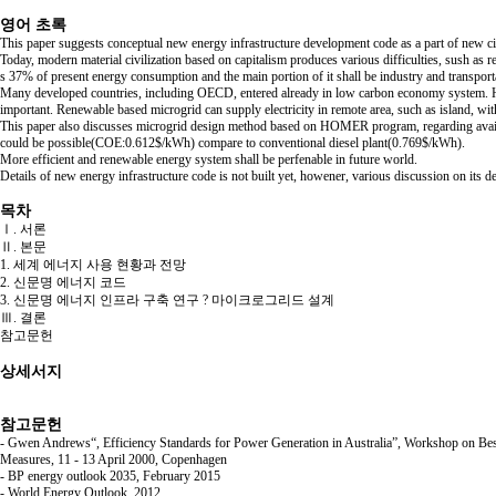
영어 초록
This paper suggests conceptual new energy infrastructure development code as a part of new ci
Today, modern material civilization based on capitalism produces various difficulties, sush as 
s 37% of present energy consumption and the main portion of it shall be industry and transport
Many developed countries, including OECD, entered already in low carbon economy system. H
important. Renewable based microgrid can supply electricity in remote area, such as island, wit
This paper also discusses microgrid design method based on HOMER program, regarding availabil
could be possible(COE:0.612$/kWh) compare to conventional diesel plant(0.769$/kWh).
More efficient and renewable energy system shall be perfenable in future world.
Details of new energy infrastructure code is not built yet, howener, various discussion on its 
목차
Ⅰ. 서론
Ⅱ. 본문
1. 세계 에너지 사용 현황과 전망
2. 신문명 에너지 코드
3. 신문명 에너지 인프라 구축 연구 ? 마이크로그리드 설계
Ⅲ. 결론
참고문헌
상세서지
참고문헌
- Gwen Andrews“, Efficiency Standards for Power Generation in Australia”, Workshop on Best 
Measures, 11 - 13 April 2000, Copenhagen
- BP energy outlook 2035, February 2015
- World Energy Outlook, 2012