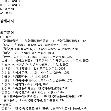
Ⅱ. 유교 음악 소고
Ⅲ. 도교 음악 소고
Ⅳ. 맺는 말
참고문헌
상세서지
참고문헌
● 단행본
-「韓國音樂史」, 『( 韓國藝術史叢書』 Ⅲ, 大韓民國藝術院), 1985.
-『순자』,「 樂論」, 정장철 역해, 혜원출판사, 1994,
-『樂記(동양의 음악사상)』, 조남권·김종수 역, 민속원, 2001.
-『禮記』, 권오순 역해, 홍신문화사, 1993.
-『한국 종교의 의식과 예절』, 문화체육부 종무실, 1996.
- 그레이슨, 제임스 헌틀리, 강돈구 역『, 한국 종교사』, 민족사, 1995.
- 막스 베버, 이건용 역『, 음악사회학』, 민음사, 1993.
- 성백효,「 근사록집해」 1, 전통문화연구회, 2006.
- 원성희,『 성가문헌』, 이화여자대학교 출판부, 1991.
- 양해명,『 唐宋詞史』, 신아사, 1995.
- 이유선,『 한국양악백년사』, 중앙대학교 출판국, 1976.
- 이장직,『 음악과 사회』, 청하, 1991.
- 임상후,『 종교 음악개론』, 한국학술정보(주), 2006.
- 한흥섭,『 중국 도가의 음악사상』, 서광사, 1997.
-『한국민족문화대백과사전』 1~16, 한국정신문화연구원, 1991.
-『한국음악』 1~26, 국립국악원, 은하출판사, 1991.
● 논문류
- 한연화,「 한국·중국 도교 음악 연구」, 공주대학교 석사논문, 2007.