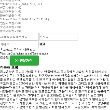
문화예술분야 03
Volume 01.No.02(JULY 2011) 30 }
인문사회분야 02
보건과학분야 02
문화예술분야 02
Volume 01.No.01(JANUARY 2011) 34 }
인문사회분야 01
보건과학분야 01
문화예술분야 01
유교·도교 음악에 대한 소고
View on Confucianism and Taoism music
김승원
한국어 초록
종교음악은 종교의 전례를 위하여 만들어졌고, 종교음악은 예술적 차원을 넘어서서
인간 성품의 근원을 노래하고 우주 주연의 본래 면목을 노래한다. 그리하여 신과 진리
를 포용하고 인간 모두를 안아 전 우주에 메아리치는 불멸의 화합의 상징이 되어왔다.
유교와 도교는 2500여 년간 동양 사상의 중심 역할을 해왔다. 그리고 오랜 세월동안 전
통문화와 동화되는 과정을 거쳐 자신들의 음악문화를 형성해 왔다. 비록 근대에 들어
서양문명의 팽배로 인해 빛을 잃고 말았지만, 그 윤리 사상은 인류의 영원한 등불이 되
고 유산이 될 것이다. 그러나 그 음악은 오랫동안 민족음악적 형태에 머물고 있다.
여타 종교들의 음악은 대부분 세계 음악적 형태로 변모하거나 발생하여 현대 문명의
진행속도와 그 궤를 맞추고 있으나, 근대 이후 유교와 도교의 종교적 성격이 상당부분
와해되면서 그 음악 또한 개량 발전될 기회를 얻지 못하고 있는 듯하다. 특히 현대화