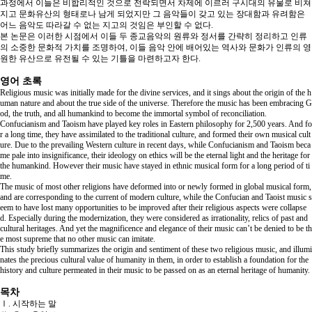
과정에서 이들은 비합리적인 것으로 전락되면서 차제에 이르러 구시대의 유물로 비쳐
지고 문화유산의 형태로나 남게 되었지만 그 음악들이 갖고 있는 장대함과 유려함은
어느 음악도 따라갈 수 없는 지고의 것임은 부인할 수 없다.
본 논문은 이러한 시점에서 이들 두 종교음악의 원류와 정서를 간략히 정리하고 인류
의 소중한 문화적 가치를 조명하여, 이들 음악 안에 배어있는 역사와 문화가 인류의 영
원한 유산으로 유전될 수 있는 기틀을 마련하고자 한다.
영어 초록
Religious music was initially made for the divine services, and it sings about the origin of the h
uman nature and about the true side of the universe. Therefore the music has been embracing G
od, the truth, and all humankind to become the immortal symbol of reconciliation.
Confucianism and Taoism have played key roles in Eastern philosophy for 2,500 years. And fo
r a long time, they have assimilated to the traditional culture, and formed their own musical cult
ure. Due to the prevailing Western culture in recent days, while Confucianism and Taoism beca
me pale into insignificance, their ideology on ethics will be the eternal light and the heritage for
the humankind. However their music have stayed in ethnic musical form for a long period of ti
me.
The music of most other religions have deformed into or newly formed in global musical form,
and are corresponding to the current of modern culture, while the Confucian and Taoist music s
eem to have lost many opportunities to be improved after their religious aspects were collapse
d. Especially during the modernization, they were considered as irrationality, relics of past and
cultural heritages. And yet the magnificence and elegance of their music can’t be denied to be th
e most supreme that no other music can imitate.
This study briefly summarizes the origin and sentiment of these two religious music, and illumi
nates the precious cultural value of humanity in them, in order to establish a foundation for the
history and culture permeated in their music to be passed on as an eternal heritage of humanity.
목차
Ⅰ. 시작하는 말