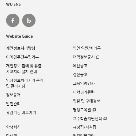
개인정보처리방침
법인 임원/회의록
이메일무단수집거부
대학정보공시
개인정보 침해 및 유출
예산공고
사고처리 절차 안내
결산공고
영상정보처리기기 운영
교육역량강화
및 관리지침
대학평가관련
정보공개
입찰 및 구매정보
안전관리
평생교육원
유관기관 바로가기
교수학습지원센터
학생회칙
규정집/지침집
학생회
행정업무편람